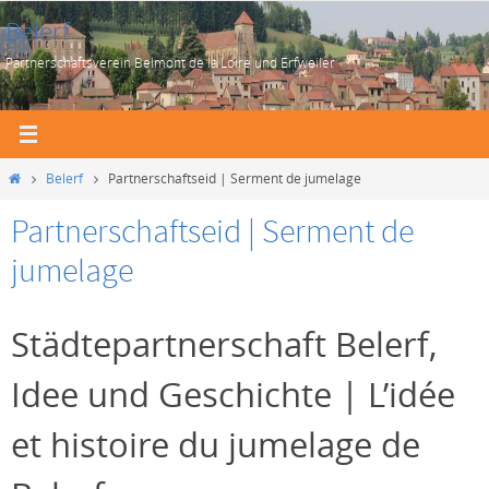
Zum
Belerf
Inhalt
Partnerschaftsverein Belmont de la Loire und Erfweiler
springen
Start
Belerf
Partnerschaftseid | Serment de jumelage
Partnerschaftseid | Serment de
jumelage
Städtepartnerschaft Belerf,
Idee und Geschichte | L’idée
et histoire du jumelage de