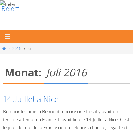
Zum
Belerf
Inhalt
Partnerschaftsverein Belmont de la Loire und Erfweiler
springen
Start
2016
Juli
Monat:
Juli 2016
14 Juillet à Nice
Bonjour les amis à Belmont, encore une fois il y avait un
terrible attentat en France. Il avait lieu le 14 Juillet à Nice. C’est
le jour de fête de la France où on celebre la liberté, l’égalité et