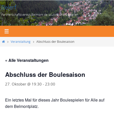
Zum
Belerf
Inhalt
Partnerschaftsverein Belmont de la Loire und Erfweiler
springen
Start
Veranstaltung
Abschluss der Boulesaison
« Alle Veranstaltungen
Abschluss der Boulesaison
27. Oktober @ 19:30
-
23:00
Ein letztes Mal für dieses Jahr Boulespielen für Alle auf
dem Belmontplatz.