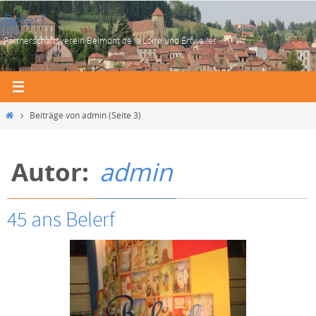
Zum
Belerf
Inhalt
Partnerschaftsverein Belmont de la Loire und Erfweiler
springen
Start
Beiträge von admin
(Seite 3)
Autor:
admin
45 ans Belerf