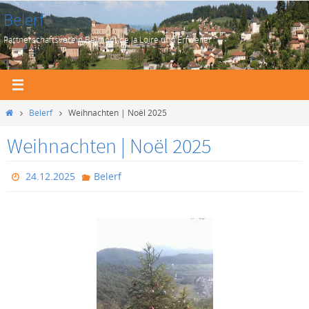
Zum
Belerf
Inhalt
Partnerschaftsverein Belmont de la Loire und Erfweiler
springen
Start
Belerf
Weihnachten | Noël 2025
Weihnachten | Noël 2025
24.12.2025
Belerf