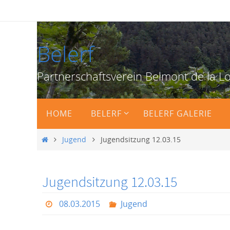
Zum
Inhalt
springen
Belerf
Partnerschaftsverein Belmont de la Lo
Zum
HOME
BELERF
BELERF GALERIE
Inhalt
springen
Start
Jugend
Jugendsitzung 12.03.15
Jugendsitzung 12.03.15
08.03.2015
Jugend