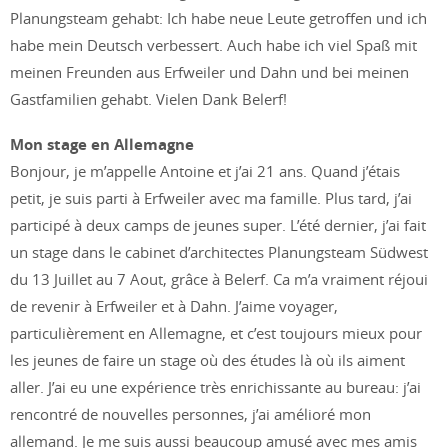
Planungsteam gehabt: Ich habe neue Leute getroffen und ich
habe mein Deutsch verbessert. Auch habe ich viel Spaß mit
meinen Freunden aus Erfweiler und Dahn und bei meinen
Gastfamilien gehabt. Vielen Dank Belerf!
Mon stage en Allemagne
Bonjour, je m’appelle Antoine et j’ai 21 ans. Quand j’étais
petit, je suis parti à Erfweiler avec ma famille. Plus tard, j’ai
participé à deux camps de jeunes super. L’été dernier, j’ai fait
un stage dans le cabinet d’architectes Planungsteam Südwest
du 13 Juillet au 7 Aout, grâce à Belerf. Ca m’a vraiment réjoui
de revenir à Erfweiler et à Dahn. J’aime voyager,
particulièrement en Allemagne, et c’est toujours mieux pour
les jeunes de faire un stage où des études là où ils aiment
aller. J’ai eu une expérience très enrichissante au bureau: j’ai
rencontré de nouvelles personnes, j’ai amélioré mon
allemand. Je me suis aussi beaucoup amusé avec mes amis