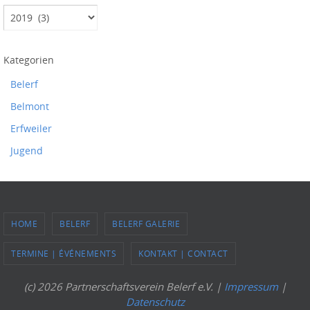
Kategorien
Belerf
Belmont
Erfweiler
Jugend
HOME
BELERF
BELERF GALERIE
TERMINE | ÉVÉNEMENTS
KONTAKT | CONTACT
(c) 2026 Partnerschaftsverein Belerf e.V. |
Impressum
|
Datenschutz