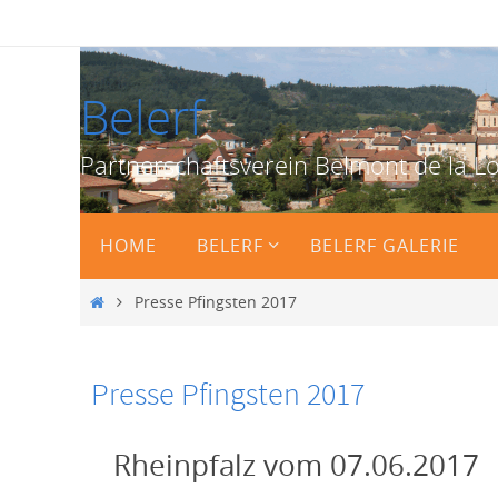
Zum
Inhalt
springen
Belerf
Partnerschaftsverein Belmont de la Lo
Zum
HOME
BELERF
BELERF GALERIE
Inhalt
springen
Start
Presse Pfingsten 2017
Presse Pfingsten 2017
Rheinpfalz vom 07.06.2017