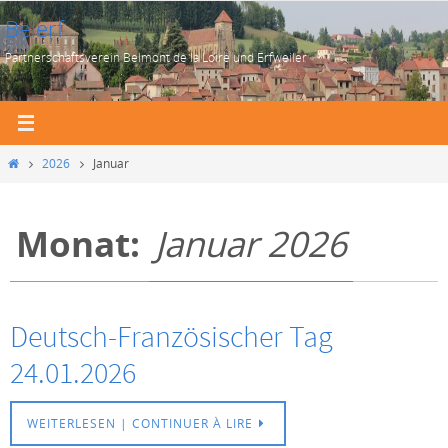
Zum
Belerf
Inhalt
Partnerschaftsverein Belmont de la Loire und Erfweiler
springen
Start
2026
Januar
Monat:
Januar 2026
Deutsch-Französischer Tag
24.01.2026
WEITERLESEN | CONTINUER À LIRE