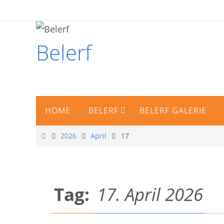
Zum
Inhalt
springen
Belerf
Partnerschaftsverein Belmont de la Lo
Zum
HOME
BELERF
BELERF GALERIE
Inhalt
springen
Start
2026
April
17
Tag:
17. April 2026